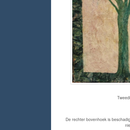
Tweedi
De rechter bovenhoek is beschadigd wa
ni