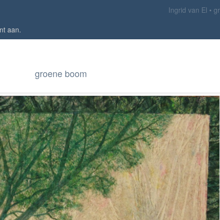
Ingrid van El
g
nt aan
.
groene boom