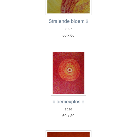
Stralende bloem 2
2007
50 x 60
bloemexplosie
2020
60 x 80