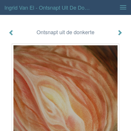
Ingrid Van El - Ontsnapt Uit De Donkerte
Tog
navi
Ontsnapt uit de donkerte