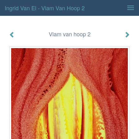
Ingrid Van El - Vlam Van Hoop 2
Tog
navi
Vlam van hoop 2