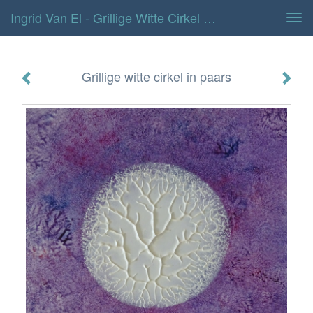
Ingrid Van El - Grillige Witte Cirkel In Paars
Tog
navi
Grillige witte cirkel in paars