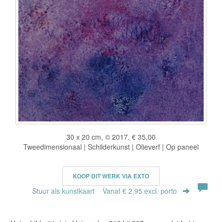
30 x 20 cm, © 2017, € 35,00
Tweedimensionaal | Schilderkunst | Olieverf | Op paneel
KOOP DIT WERK VIA EXTO
Stuur als kunstkaart
Vanaf € 2,95 excl. porto