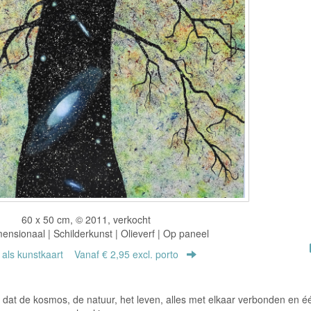
60 x 50 cm, © 2011, verkocht
nsionaal | Schilderkunst | Olieverf | Op paneel
r als kunstkaart
Vanaf € 2,95 excl. porto
ken dat de kosmos, de natuur, het leven, alles met elkaar verbonden en é