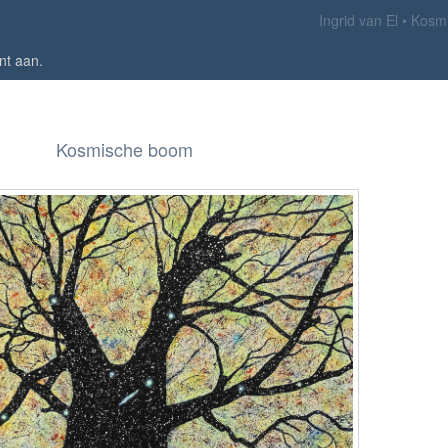
Ingrid van El
Kosm
nt aan
.
Kosmische boom